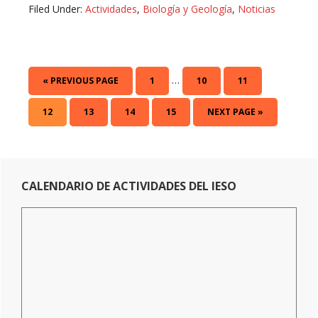
Filed Under:
Actividades
,
Biología y Geología
,
Noticias
Interim
…
GO
PAGE
PAGE
PAGE
«
PREVIOUS PAGE
1
10
11
pages
TO
omitted
PAGE
PAGE
PAGE
PAGE
GO
12
13
14
15
NEXT PAGE »
TO
Primary
CALENDARIO DE ACTIVIDADES DEL IESO
Sidebar