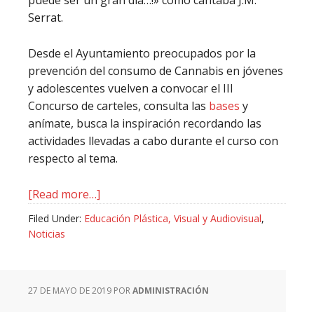
puede ser un gran día…!» como cantaba J.M.
Serrat.
Desde el Ayuntamiento preocupados por la
prevención del consumo de Cannabis en jóvenes
y adolescentes vuelven a convocar el III
Concurso de carteles, consulta las
bases
y
anímate, busca la inspiración recordando las
actividades llevadas a cabo durante el curso con
respecto al tema.
about
[Read more…]
XX
Filed Under:
Educación Plástica, Visual y Audiovisual
,
Semana
Noticias
sin
humo
27 DE MAYO DE 2019
POR
ADMINISTRACIÓN