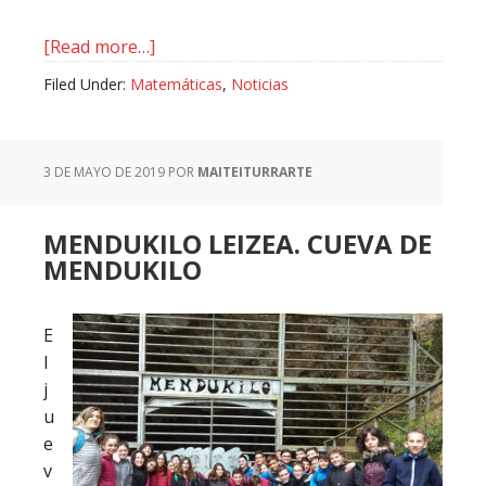
about
[Read more…]
Olimpiada
Filed Under:
Matemáticas
,
Noticias
matemática
3 DE MAYO DE 2019
POR
MAITEITURRARTE
MENDUKILO LEIZEA. CUEVA DE
MENDUKILO
E
l
j
u
e
v