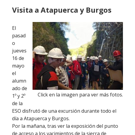
Visita a Atapuerca y Burgos
El
pasad
o
jueves
16 de
mayo
el
alumn
ado de
Click en la imagen para ver más fotos.
1º y 2º
de la
ESO disfrutó de una excursión durante todo el
día a Atapuerca y Burgos.
Por la mañana, tras ver la exposición del punto
de acceso a los yacimientos de la sierra de