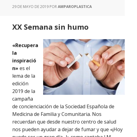
29 DE MAYO DE 2019
POR
AMPAROPLASTICA
XX Semana sin humo
«Recupera
la
inspiració
n»
es el
lema de la
edición
2019 de la
campaña
de concienciación de la Sociedad Española de
Medicina de Familia y Comunitaria. Nos
recuerdan que desde nuestro centro de salud
nos pueden ayudar a dejar de fumar y que «¡Hoy