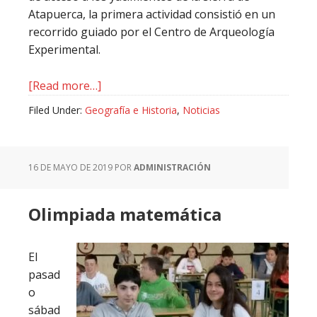
Atapuerca, la primera actividad consistió en un
recorrido guiado por el Centro de Arqueología
Experimental.
about
[Read more…]
Visita
Filed Under:
Geografía e Historia
,
Noticias
a
Atapuerca
y
16 DE MAYO DE 2019
POR
ADMINISTRACIÓN
Burgos
Olimpiada matemática
El
pasad
o
sábad