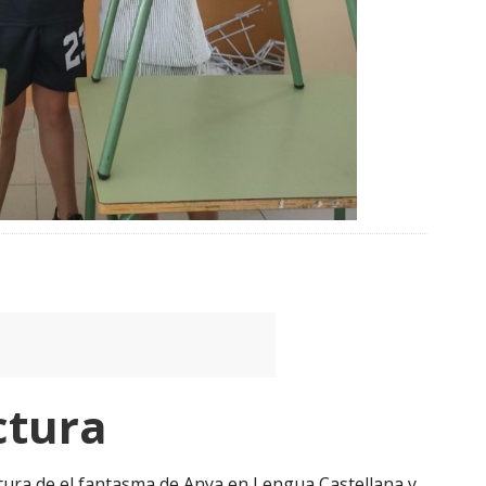
ctura
ctura de el fantasma de Anya en Lengua Castellana y