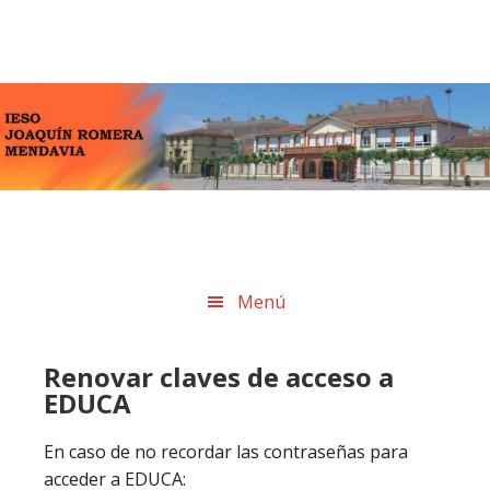
Skip
Skip
Skip
Skip
to
to
to
to
primary
main
primary
footer
navigation
content
sidebar
Menú
Renovar claves de acceso a
EDUCA
En caso de no recordar las contraseñas para
acceder a EDUCA: