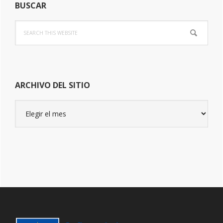
BUSCAR
Search
this
website
ARCHIVO DEL SITIO
Archivo
del
sitio
Footer