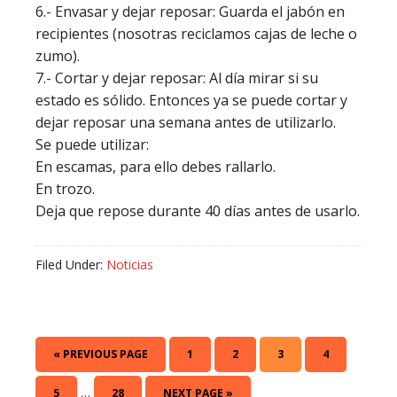
6.- Envasar y dejar reposar: Guarda el jabón en
recipientes (nosotras reciclamos cajas de leche o
zumo).
7.- Cortar y dejar reposar: Al día mirar si su
estado es sólido. Entonces ya se puede cortar y
dejar reposar una semana antes de utilizarlo.
Se puede utilizar:
En escamas, para ello debes rallarlo.
En trozo.
Deja que repose durante 40 días antes de usarlo.
Filed Under:
Noticias
GO
PAGE
PAGE
PAGE
PAGE
«
PREVIOUS PAGE
1
2
3
4
TO
Interim
…
PAGE
PAGE
GO
5
28
NEXT PAGE »