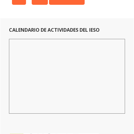
pages
TO
omitted
Primary
CALENDARIO DE ACTIVIDADES DEL IESO
Sidebar