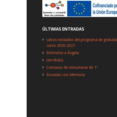
ÚLTIMAS ENTRADAS
Libros excluidos del programa de gratuid
curso 2026-2027
Entrevista a Ángela
(sin título)
Concurso de estructuras de 1º
Escuelas con Memoria