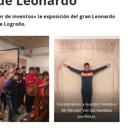
 de Leonardo
er de inventos» la exposición del gran Leonardo
de Logroño.
Encontramos a nuestro “Hombre
de Vitruvio” con las medidas
perfectas.