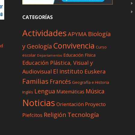
CATEGORÍAS
Actividades
Biología
APYMA
Convivencia
y Geología
ad
Curso
Educación Física
escolar
Departamentos
Educación Plástica, Visual y
El instituto
Euskera
Audiovisual
Familias
Francés
Geografía e Historia
Lengua
Música
Matemáticas
Inglés
Noticias
Proyecto
Orientación
Tecnología
Religión
Piefcitos