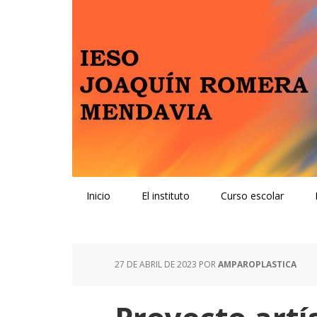
Skip
Skip
Skip
Skip
to
to
to
to
primary
main
primary
footer
navigation
content
sidebar
Inicio
El instituto
Curso escolar
27 DE ABRIL DE 2023
POR
AMPAROPLASTICA