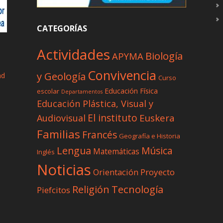
CATEGORÍAS
Actividades
Biología
APYMA
Convivencia
y Geología
ad
Curso
Educación Física
escolar
Departamentos
Educación Plástica, Visual y
El instituto
Euskera
Audiovisual
Familias
Francés
Geografía e Historia
Lengua
Música
Matemáticas
Inglés
Noticias
Proyecto
Orientación
Tecnología
Religión
Piefcitos