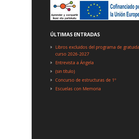
ÚLTIMAS ENTRADAS
Libros excluidos del programa de gratuid
curso 2026-2027
Entrevista a Ángela
(sin título)
Concurso de estructuras de 1º
Escuelas con Memoria