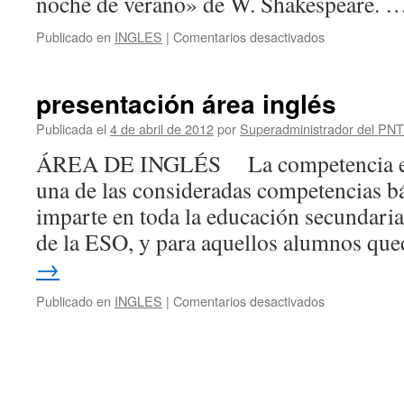
noche de verano» de W. Shakespeare. 
en
Publicado en
INGLES
|
Comentarios desactivados
Fotos
del
teatro
presentación área inglés
en
inglés
Publicada el
4 de abril de 2012
por
Superadministrador del PN
ÁREA DE INGLÉS La competencia en l
una de las consideradas competencias bá
imparte en toda la educación secundar
de la ESO, y para aquellos alumnos qu
→
en
Publicado en
INGLES
|
Comentarios desactivados
presentación
área
inglés