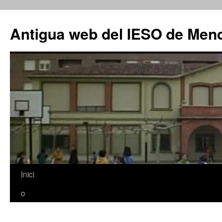
Antigua web del IESO de Men
Saltar
Inici
al
o
contenido